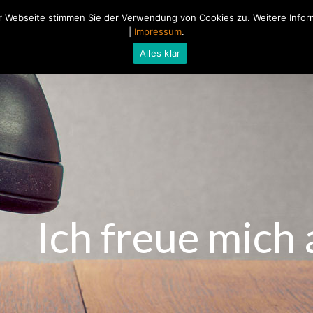
 Webseite stimmen Sie der Verwendung von Cookies zu. Weitere Inform
Home
Über mich
Blog
|
Impressum
.
Alles klar
Ich freue mich 