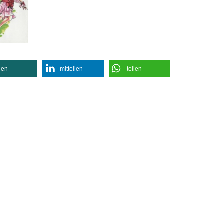
ilen
mitteilen
teilen