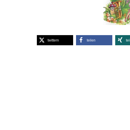
twittern
teilen
te