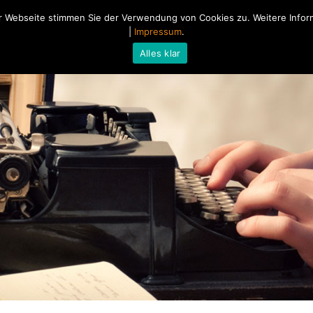
 Webseite stimmen Sie der Verwendung von Cookies zu. Weitere Inform
Home
Über mich
Blog
|
Impressum
.
Alles klar