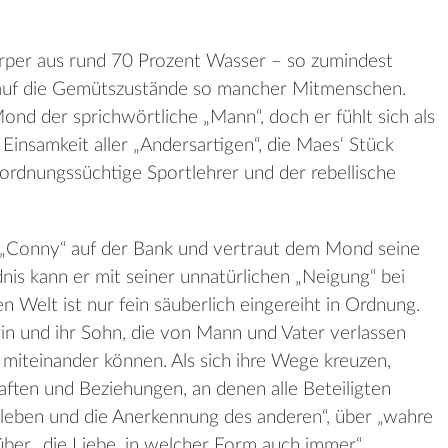
rper aus rund 70 Prozent Wasser – so zumindest
s auf die Gemütszustände so mancher Mitmenschen.
ond der sprichwörtliche „Mann“, doch er fühlt sich als
 Einsamkeit aller „Andersartigen“, die Maes‘ Stück
 ordnungssüchtige Sportlehrer und der rebellische
ls „Conny“ auf der Bank und vertraut dem Mond seine
is kann er mit seiner unnatürlichen „Neigung“ bei
 Welt ist nur fein säuberlich eingereiht in Ordnung.
in und ihr Sohn, die von Mann und Vater verlassen
miteinander können. Als sich ihre Wege kreuzen,
ften und Beziehungen, an denen alle Beteiligten
leben und die Anerkennung des anderen“, über „wahre
über „die Liebe, in welcher Form auch immer“