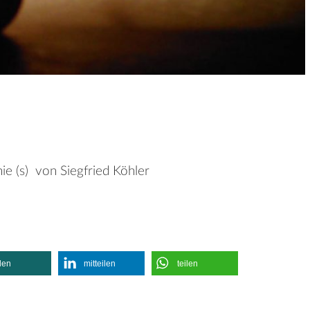
nie (s) von Siegfried Köhler
ilen
mitteilen
teilen