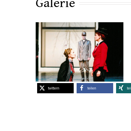
Galerie
twittern
teilen
te