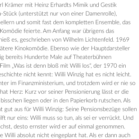
arl Krämer mit Heinz Erhardts Mimik und Gestik
n-Stück (unterstützt nur von einer Damenrolle),
tellern und somit fast dem kompletten Ensemble, das
Komödie feierte. Am Anfang war übrigens das
hieß es, geschrieben von Wilhelm Lichtenfeld. 1969
pätere Kinokomödie. Ebenso wie der Hauptdarsteller
zig bereits Hunderte Male auf Theaterbühnen
Film „Was ist denn bloß mit Willi los“, der 1970 ein
chichte nicht kennt: Willi Winzig hat es nicht leicht.
amter im Finanzministerium, und trotzdem wird er nie so
at Herz: Kurz vor seiner Pensionierung lässt er die
bisschen liegen oder in den Papierkorb rutschen. Als
nicht gut aus für Willi Winzig: Seine Pensionsbezüge sollen
ft nur eins: Willi muss so tun, als sei er verrückt. Und
wächst, desto ernster wird er auf einmal genommen.
Willi absolut nicht eingeplant hat. Als er dann auch