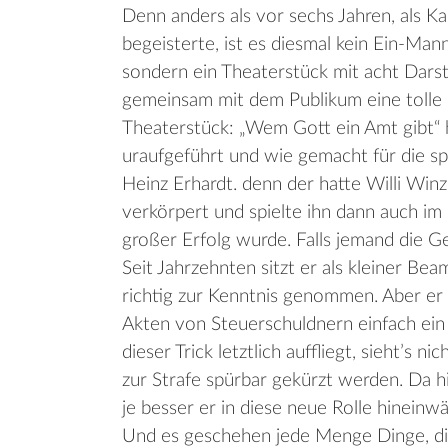
Denn anders als vor sechs Jahren, als K
begeisterte, ist es diesmal kein Ein-Man
sondern ein Theaterstück mit acht Dars
gemeinsam mit dem Publikum eine tolle 
Theaterstück: „Wem Gott ein Amt gibt“ 
uraufgeführt und wie gemacht für die s
Heinz Erhardt. denn der hatte Willi Win
verkörpert und spielte ihn dann auch im 
großer Erfolg wurde. Falls jemand die Ges
Seit Jahrzehnten sitzt er als kleiner Be
richtig zur Kenntnis genommen. Aber er h
Akten von Steuerschuldnern einfach ein 
dieser Trick letztlich auffliegt, sieht’s 
zur Strafe spürbar gekürzt werden. Da hil
je besser er in diese neue Rolle hinein
Und es geschehen jede Menge Dinge, die 