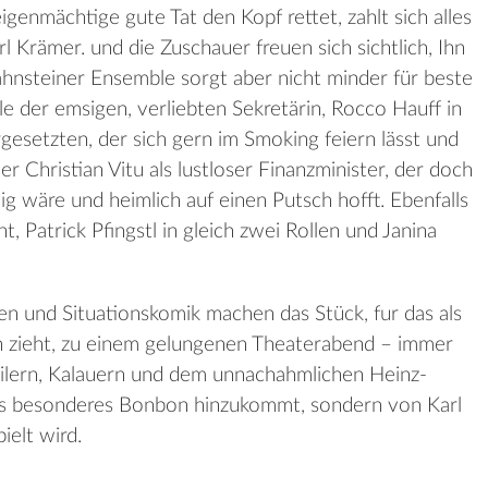
genmächtige gute Tat den Kopf rettet, zahlt sich alles
arl Krämer. und die Zuschauer freuen sich sichtlich, Ihn
hnsteiner Ensemble sorgt aber nicht minder für beste
lle der emsigen, verliebten Sekretärin, Rocco Hauff in
gesetzten, der sich gern im Smoking feiern lässt und
r Christian Vitu als lustloser Finanzminister, der doch
dig wäre und heimlich auf einen Putsch hofft. Ebenfalls
, Patrick Pfingstl in gleich zwei Rollen und Janina
en und Situationskomik machen das Stück, fur das als
en zieht, zu einem gelungenen Theaterabend – immer
eilern, Kalauern und dem unnachahmlichen Heinz-
als besonderes Bonbon hinzukommt, sondern von Karl
elt wird.